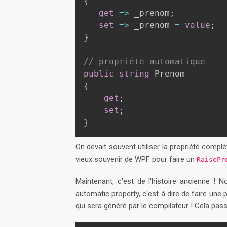
{
get
=>
 _prenom
;
set
=>
 _prenom 
=
value
;
}
// propriété automatique
public
string
{
get
;
set
;
}
On devait souvent utiliser la propriété complè
vieux souvenir de WPF pour faire un
RaisePr
Maintenant, c'est de l'histoire ancienne ! 
automatic property, c'est à dire de faire une
qui sera généré par le compilateur ! Cela pa