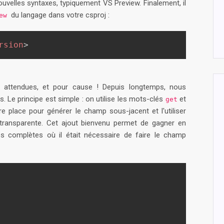
ouvelles syntaxes, typiquement VS Preview. Finalement, il
du langage dans votre csproj :
iew
rsion
>
s attendues, et pour cause ! Depuis longtemps, nous
Le principe est simple : on utilise les mots-clés
et
get
tre place pour générer le champ sous-jacent et l'utiliser
ransparente. Cet ajout bienvenu permet de gagner en
tés complètes où il était nécessaire de faire le champ