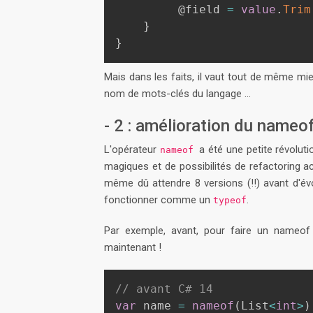
         @field 
=
value
.
Trim
}
}
Mais dans les faits, il vaut tout de même mie
nom de mots-clés du langage ...
- 2 : amélioration du nameof
L'opérateur
a été une petite révolut
nameof
magiques et de possibilités de refactoring ac
même dû attendre 8 versions (!!) avant d'év
fonctionner comme un
.
typeof
Par exemple, avant, pour faire un nameo
maintenant !
// avant C# 14
var
 name 
=
nameof
(
List
<
int
>
)