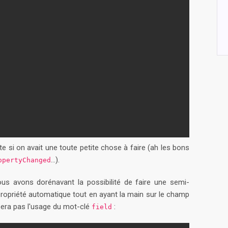
te si on avait une toute petite chose à faire (ah les bons
...).
opertyChanged
Nous avons dorénavant la possibilité de faire une semi-
 propriété automatique tout en ayant la main sur le champ
ssera pas l'usage du mot-clé
:
field