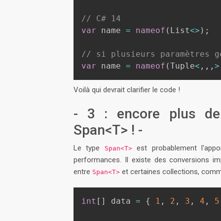
// C# 14
var
 name 
=
nameof
(
List
<
>
)
;
// si plusieurs paramètres g
var
 name 
=
nameof
(
Tuple
<
,
,
,
>
Voilà qui devrait clarifier le code !
- 3 : encore plus de
Span<T> ! -
Le type
est probablement l'appor
Span<T>
performances. Il existe des conversions imp
entre
et certaines collections, comm
Span<T>
int
[
]
 data 
=
{
1
,
2
,
3
,
4
,
5