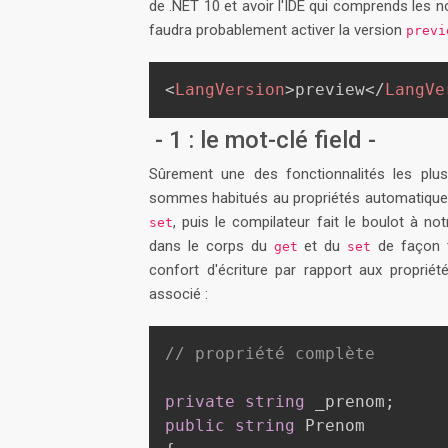
de .NET 10 et avoir l'IDE qui comprends les n
faudra probablement activer la version
prev
<
LangVersion
>
preview
</
LangVe
- 1 : le mot-clé field -
Sûrement une des fonctionnalités les plu
sommes habitués au propriétés automatiques. 
, puis le compilateur fait le boulot à no
set
dans le corps du
et du
de façon t
get
set
confort d'écriture par rapport aux proprié
associé :
// propriété complète
private
string
 _prenom
;
public
string