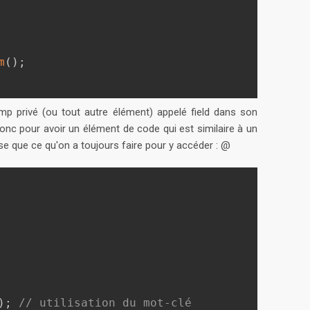
m
(
)
;
amp privé (ou tout autre élément) appelé field dans son
onc pour avoir un élément de code qui est similaire à un
se que ce qu'on a toujours faire pour y accéder : @
)
;
// utilisation du mot-clé