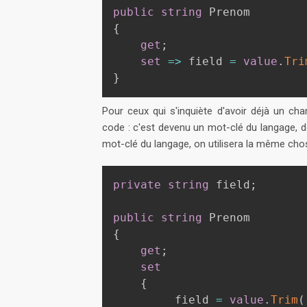
public
string
{
get
;
set
=>
 field 
=
value
.
Tri
}
Pour ceux qui s'inquiète d'avoir déjà un ch
code : c'est devenu un mot-clé du langage, d
mot-clé du langage, on utilisera la même cho
private
string
 field
;
public
string
{
get
;
set
{
         field 
=
value
.
Trim
(