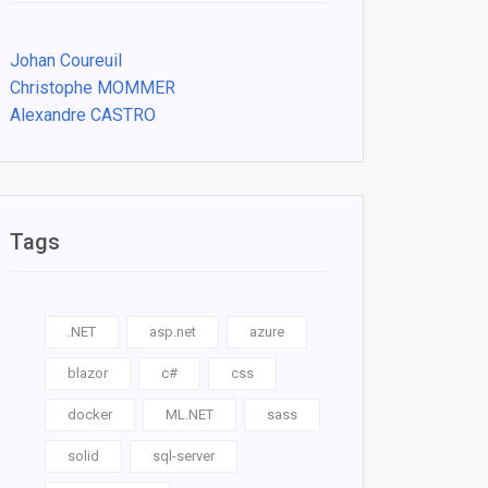
Johan Coureuil
Christophe MOMMER
Alexandre CASTRO
Tags
.NET
asp.net
azure
blazor
c#
css
docker
ML.NET
sass
solid
sql-server