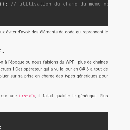
(
)
;
// utilisation du champ du même nom
ux éviter d'avoir des éléments de code qui reprennent le
 -
ion à l'époque où nous faisions du WPF : plus de chaînes
crues ! Cet opérateur qui a vu le jour en C# 6 a tout de
oluer sur sa prise en charge des types génériques pour
f sur une
, il fallait qualifier le générique. Plus
List<T>
;