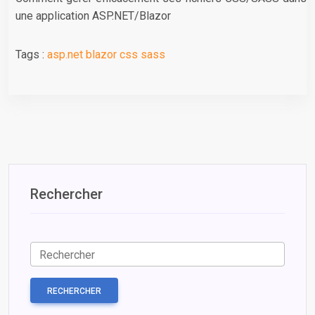
une application ASP.NET/Blazor
Tags :
asp.net
blazor
css
sass
Rechercher
RECHERCHER