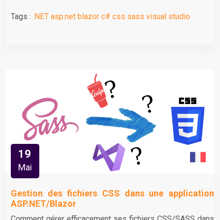
Tags :
.NET
asp.net
blazor
c#
css
sass
visual studio
19
Mai
Gestion des fichiers CSS dans une application
ASP.NET/Blazor
Comment gérer efficacement ses fichiers CSS/SASS dans